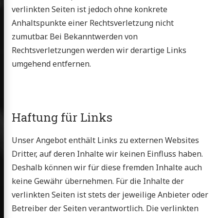
verlinkten Seiten ist jedoch ohne konkrete
Anhaltspunkte einer Rechtsverletzung nicht
umperla
zumutbar. Bei Bekanntwerden von
Rechtsverletzungen werden wir derartige Links
umgehend entfernen.
panies
vices
Haftung für Links
ooks
jects
Unser Angebot enthält Links zu externen Websites
CV
Dritter, auf deren Inhalte wir keinen Einfluss haben.
Deshalb können wir für diese fremden Inhalte auch
keine Gewähr übernehmen. Für die Inhalte der
l
LinkedIn
Twitter
GitHub
verlinkten Seiten ist stets der jeweilige Anbieter oder
Betreiber der Seiten verantwortlich. Die verlinkten