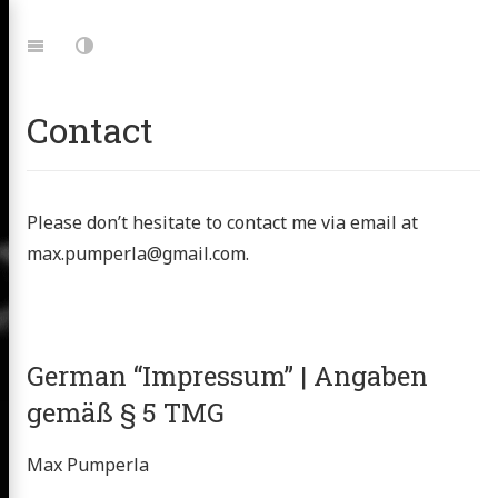
Jump
to:
Navigation
Dark
Mode
Contact
Please don’t hesitate to contact me via email at
max.pumperla@gmail.com
.
German “Impressum” | Angaben
gemäß § 5 TMG
Max Pumperla